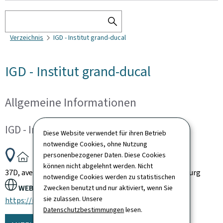
Suchen
SEARCH
Verzeichnis
IGD - Institut grand-ducal
THE
DIRECTORY
IGD - Institut grand-ducal
Allgemeine Informationen
IGD - Institut grand-ducal
Diese Website verwendet für ihren Betrieb
notwendige Cookies, ohne Nutzung
ADRESSE:
personenbezogener Daten. Diese Cookies
können nicht abgelehnt werden. Nicht
37D, avenue J.F. Kennedy
L-1855
Luxembourg
Luxembourg
notwendige Cookies werden zu statistischen
WEBSITE:
Zwecken benutzt und nur aktiviert, wenn Sie
sie zulassen. Unsere
https://igd.lu
Datenschutzbestimmungen
lesen.