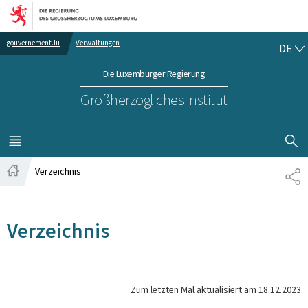
Zur Hauptnavigation
Zum Inhalt
DE
gouvernement.lu
Verwaltungen
DE
Die Luxemburger Regierung
Großherzogliches Institut
SUCHFLED 
MENÜ
HAUPT-
Verzeichnis
TE
Startseite
Verzeichnis
Zum letzten Mal aktualisiert am
18.12.2023