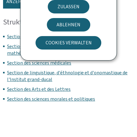
ANZEIGE DER KARTE
ZULASSEN
Struktur und Organisation
ABLEHNEN
Section historique
COOKIES VERWALTEN
Section des sciences naturelles, physiques et
mathématiques
Section des sciences médicales
Section de linguistique, d'éthnologie et d'onomastique de
l'Institut grand-ducal
Section des Arts et des Lettres
Section des sciences morales et politiques