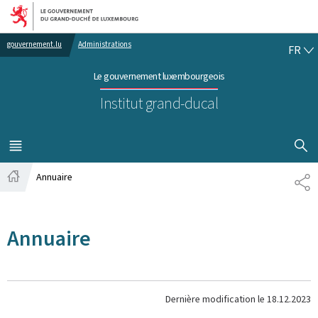
Aller au menu principal
Aller au contenu
FR
gouvernement.lu
Administrations
FR
Le gouvernement luxembourgeois
Institut grand-ducal
AFFICHER
MENU
PRINCIPAL
Annuaire
PA
Accueil
Annuaire
Dernière modification le
18.12.2023