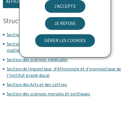
AFFICHER LA CARTE
J'ACCEPTE
Structure et organisation
JE REFUSE
Section historique
GÉRER LES COOKIES
Section des sciences naturelles, physiques et
mathématiques
Section des sciences médicales
Section de linguistique, d'éthnologie et d'onomastique de
l'Institut grand-ducal
Section des Arts et des Lettres
Section des sciences morales et politiques