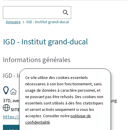
Rechercher
RECHERCHER
Annuaire
IGD - Institut grand-ducal
DANS
L'ANNUAIRE
IGD - Institut grand-ducal
Informations générales
IGD - Institut grand-ducal
Ce site utilise des cookies essentiels
nécessaires à son bon fonctionnement, sans
ADRESSE
usage de données à caractère personnel, et
:
ne pouvant pas être refusés. Des cookies non
37D, avenue J.F. Kennedy
L-1855
Luxembourg
Luxembourg
essentiels sont utilisés à des fins statistiques
SITE WEB :
et seront activés uniquement si vous les
acceptez. Consulter notre
politique de
https://igd.lu
confidentialité
.