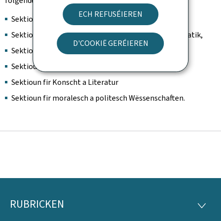
folgende Sektiounen zesummen:
ECH REFUSÉIEREN
Sektioun fir Geschicht,
Sektioun fir Naturwëssenschaften, Physik a Mathematik,
D'COOKIË GERÉIEREN
Sektioun fir medizinesch Wëssenschaften,
Sektioun fir Linguistik, Ethnologie an Onomastik,
Sektioun fir Konscht a Literatur
Sektioun fir moralesch a politesch Wëssenschaften.
RUBRICKEN
Fousszeil
RUBRI