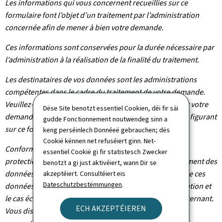
Les informations qui vous concernent recueillies sur ce
formulaire font l’objet d’un traitement par l’administration
concernée afin de mener à bien votre demande.
Ces informations sont conservées pour la durée nécessaire par
l’administration à la réalisation de la finalité du traitement.
Les destinataires de vos données sont les administrations
compétentes dans le cadre du traitement de votre demande.
Veuillez-vous adresser à l’administration concernée par votre
Dëse Site benotzt essentiel Cookien, déi fir säi
demande pour connaître les destinataires des données figurant
gudde Fonctionnement noutwendeg sinn a
sur ce formulaire.
keng perséinlech Donnéeë gebrauchen; dës
Cookië kënnen net refuséiert ginn. Net-
Conformément au règlement (UE) 2016/679 relatif à la
essentiel Cookië gi fir statistesch Zwecker
protection des personnes physiques à l'égard du traitement des
benotzt a gi just aktivéiert, wann Dir se
données à caractère personnel et à la libre circulation de ces
akzeptéiert. Consultéiert eis
Dateschutzbestëmmungen
.
données, vous bénéficiez d’un droit d’accès, de rectification et
le cas échéant d’effacement des informations vous concernant.
ECH AKZEPTÉIEREN
Vous disposez également du droit de retirer votre