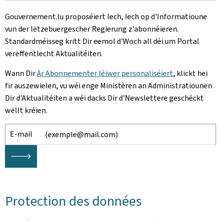
Gouvernement.lu proposéiert Iech, Iech op d'Informatioune
vun der lëtzebuergescher Regierung z'abonnéieren.
Standardméisseg kritt Dir eemol d'Woch all déi um Portal
verëffentlecht Aktualitéiten.
Wann Dir
Är Abonnementer léiwer personaliséiert
, klickt hei
fir auszewielen, vu wéi enge Ministèren an Administratiounen
Dir d'Aktualitéiten a wéi dacks Dir d'Newslettere geschéckt
wëllt kréien.
E-mail
🡒
Protection des données