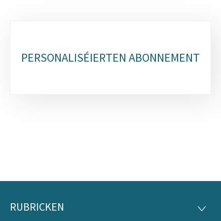
Sub-
sections
PERSONALISÉIERTEN ABONNEMENT
RUBRICKEN
Fousszeil
RUBRI