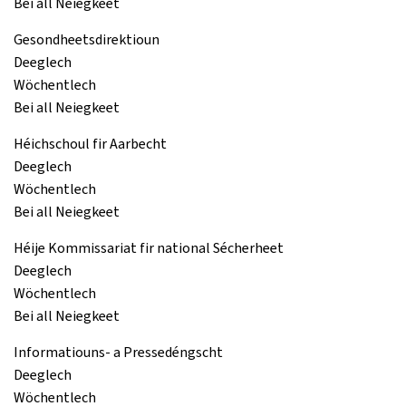
Bei all Neiegkeet
Gesondheetsdirektioun
Deeglech
Wöchentlech
Bei all Neiegkeet
Héichschoul fir Aarbecht
Deeglech
Wöchentlech
Bei all Neiegkeet
Héije Kommissariat fir national Sécherheet
Deeglech
Wöchentlech
Bei all Neiegkeet
Informatiouns- a Pressedéngscht
Deeglech
Wöchentlech