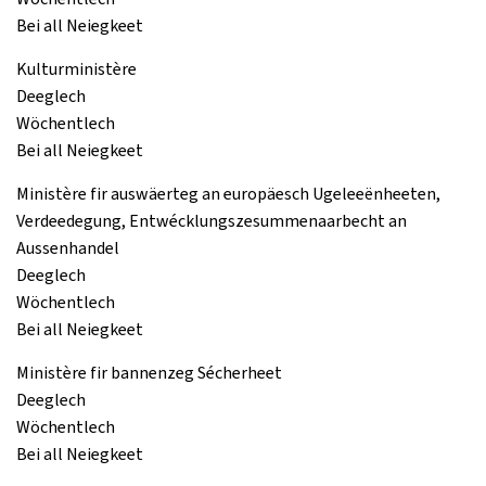
Bei all Neiegkeet
Kulturministère
Deeglech
Wöchentlech
Bei all Neiegkeet
Ministère fir auswäerteg an europäesch Ugeleeënheeten,
Verdeedegung, Entwécklungszesummenaarbecht an
Aussenhandel
Deeglech
Wöchentlech
Bei all Neiegkeet
Ministère fir bannenzeg Sécherheet
Deeglech
Wöchentlech
Bei all Neiegkeet