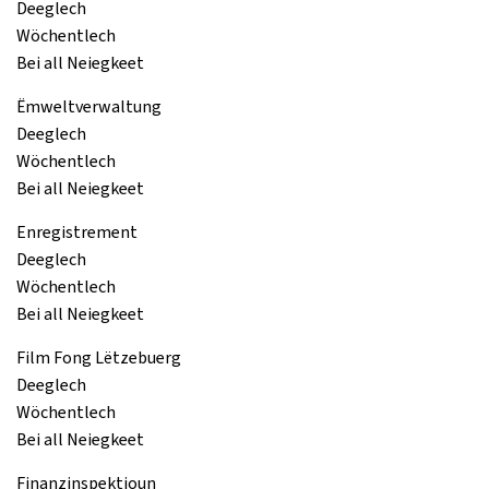
Deeglech
Wöchentlech
Bei all Neiegkeet
Ëmweltverwaltung
Deeglech
Wöchentlech
Bei all Neiegkeet
Enregistrement
Deeglech
Wöchentlech
Bei all Neiegkeet
Film Fong Lëtzebuerg
Deeglech
Wöchentlech
Bei all Neiegkeet
Finanzinspektioun