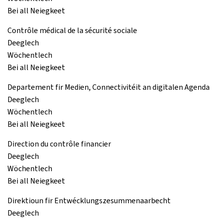
Bei all Neiegkeet
Contrôle médical de la sécurité sociale
Deeglech
Wöchentlech
Bei all Neiegkeet
Departement fir Medien, Connectivitéit an digitalen Agenda
Deeglech
Wöchentlech
Bei all Neiegkeet
Direction du contrôle financier
Deeglech
Wöchentlech
Bei all Neiegkeet
Direktioun fir Entwécklungszesummenaarbecht
Deeglech