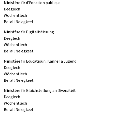
Ministère fir d'Fonction publique
Deeglech
Wöchentlech
Bei all Neiegkeet
Ministère fir Digitaliséierung
Deeglech
Wöchentlech
Bei all Neiegkeet
Ministère fir Educatioun, Kanner a Jugend
Deeglech
Wöchentlech
Bei all Neiegkeet
Ministère fir Gläichstellung an Diversitéit
Deeglech
Wöchentlech
Bei all Neiegkeet