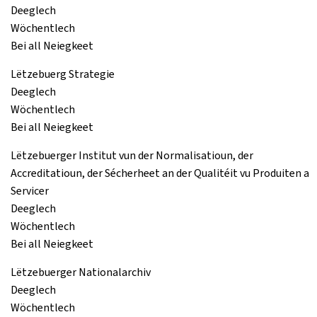
Deeglech
Wöchentlech
Bei all Neiegkeet
Lëtzebuerg Strategie
Deeglech
Wöchentlech
Bei all Neiegkeet
Lëtzebuerger Institut vun der Normalisatioun, der
Accreditatioun, der Sécherheet an der Qualitéit vu Produiten a
Servicer
Deeglech
Wöchentlech
Bei all Neiegkeet
Lëtzebuerger Nationalarchiv
Deeglech
Wöchentlech