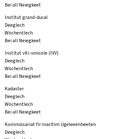
Bei all Neiegkeet
Institut grand-ducal
Deeglech
Wöchentlech
Bei all Neiegkeet
Institut viti-vinicole (IVV)
Deeglech
Wöchentlech
Bei all Neiegkeet
Kadaster
Deeglech
Wöchentlech
Bei all Neiegkeet
Kommissariat fir maritim Ugeleeënheeten
Deeglech