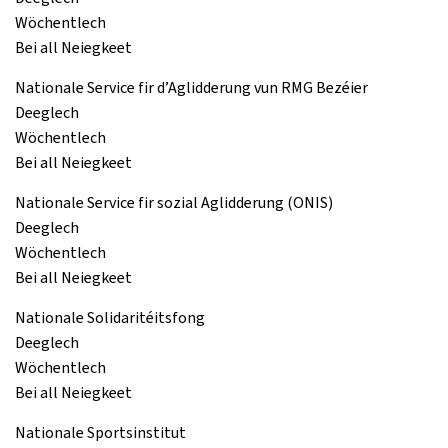
Wöchentlech
Bei all Neiegkeet
Nationale Service fir d’Aglidderung vun RMG Bezéier
Deeglech
Wöchentlech
Bei all Neiegkeet
Nationale Service fir sozial Aglidderung (ONIS)
Deeglech
Wöchentlech
Bei all Neiegkeet
Nationale Solidaritéitsfong
Deeglech
Wöchentlech
Bei all Neiegkeet
Nationale Sportsinstitut