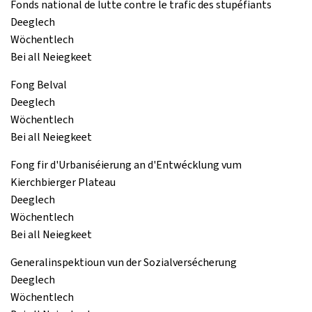
Fonds national de lutte contre le trafic des stupéfiants
Deeglech
Wöchentlech
Bei all Neiegkeet
Fong Belval
Deeglech
Wöchentlech
Bei all Neiegkeet
Fong fir d'Urbaniséierung an d'Entwécklung vum
Kierchbierger Plateau
Deeglech
Wöchentlech
Bei all Neiegkeet
Generalinspektioun vun der Sozialversécherung
Deeglech
Wöchentlech