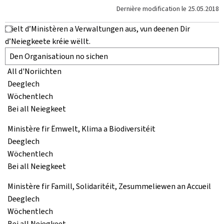
Dernière modification le
25.05.2018
Wielt d’Ministèren a Verwaltungen aus, vun deenen Dir
d’Neiegkeete kréie wëllt.
All d'Noriichten
Deeglech
Wöchentlech
Bei all Neiegkeet
Ministère fir Ëmwelt, Klima a Biodiversitéit
Deeglech
Wöchentlech
Bei all Neiegkeet
Ministère fir Famill, Solidaritéit, Zesummeliewen an Accueil
Deeglech
Wöchentlech
Bei all Neiegkeet