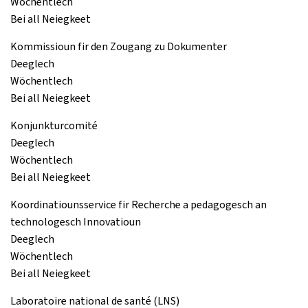
Wöchentlech
Bei all Neiegkeet
Kommissioun fir den Zougang zu Dokumenter
Deeglech
Wöchentlech
Bei all Neiegkeet
Konjunkturcomité
Deeglech
Wöchentlech
Bei all Neiegkeet
Koordinatiounsservice fir Recherche a pedagogesch an
technologesch Innovatioun
Deeglech
Wöchentlech
Bei all Neiegkeet
Laboratoire national de santé (LNS)