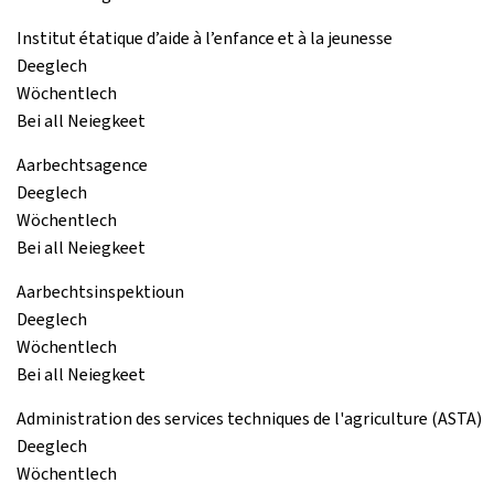
Institut étatique d’aide à l’enfance et à la jeunesse
Deeglech
Wöchentlech
Bei all Neiegkeet
Aarbechtsagence
Deeglech
Wöchentlech
Bei all Neiegkeet
Aarbechtsinspektioun
Deeglech
Wöchentlech
Bei all Neiegkeet
Administration des services techniques de l'agriculture (ASTA)
Deeglech
Wöchentlech