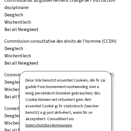
Commissariat du gouvernement chargé de l'instruction
disciplinaire
Deeglech
Wöchentlech
Bei all Neiegkeet
Commission consultative des droits de l'homme (CCDH)
Deeglech
Wöchentlech
Bei all Neiegkeet
Commission de surveillance du secteur financier (CSSF)
Dëse Site benotzt essentiel Cookien, déi fir säi
Deeglech
gudde Fonctionnement noutwendeg sinn a
Wöchentlech
keng perséinlech Donnéeë gebrauchen; dës
Bei all Neiegkeet
Cookië kënnen net refuséiert ginn. Net-
essentiel Cookië gi fir statistesch Zwecker
Conseil de la concurrence
benotzt a gi just aktivéiert, wann Dir se
Deeglech
akzeptéiert. Consultéiert eis
Wöchentlech
Dateschutzbestëmmungen
.
Bei all Neiegkeet