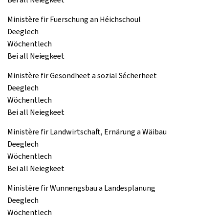
Ministère fir Fuerschung an Héichschoul
Deeglech
Wöchentlech
Bei all Neiegkeet
Ministère fir Gesondheet a sozial Sécherheet
Deeglech
Wöchentlech
Bei all Neiegkeet
Ministère fir Landwirtschaft, Ernärung a Wäibau
Deeglech
Wöchentlech
Bei all Neiegkeet
Ministère fir Wunnengsbau a Landesplanung
Deeglech
Wöchentlech