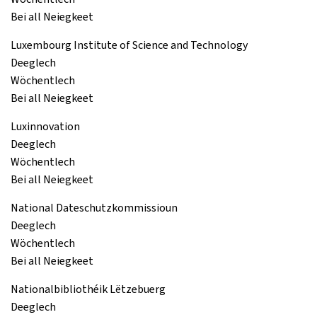
Bei all Neiegkeet
Luxembourg Institute of Science and Technology
Deeglech
Wöchentlech
Bei all Neiegkeet
Luxinnovation
Deeglech
Wöchentlech
Bei all Neiegkeet
National Dateschutzkommissioun
Deeglech
Wöchentlech
Bei all Neiegkeet
Nationalbibliothéik Lëtzebuerg
Deeglech