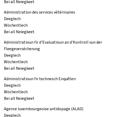
Bei all Neiegkeet
Administration des services vétérinaires
Deeglech
Wöchentlech
Bei all Neiegkeet
Administratioun fir d'Evaluatioun an d'Kontroll vun der
Fleegeversécherung
Deeglech
Wöchentlech
Bei all Neiegkeet
Administratioun fir technesch Enquêten
Deeglech
Wöchentlech
Bei all Neiegkeet
Agence luxembourgeoise antidopage (ALAD)
Deeglech